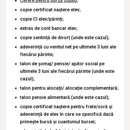
Cerere pentru bursă studiu;
copie certificat naștere elev;
copie CI elev/părinți;
extras de cont bancar elev;
copie sentință de divorț (unde este cazul);
adeverință cu venitul net pe ultimele 3 luni ale
fiecărui părinte;
talon de șomaj/ pensie/ ajutor social pe
ultimele 3 luni ale fiecărui părinte (unde este
cazul);
talon pentru alocații/ alocație complementară;
talon pensie alimentară (unde este cazul);
copie certificat naștere pentru frate/soră și
adeverință de elev în care se specifică dacă
primește bursă și cuantumul bursei;