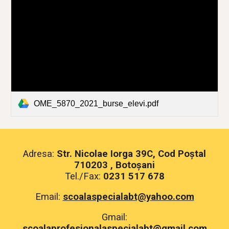
OME_5870_2021_burse_elevi.pdf
Adresa:
Str. Nicolae Iorga 39C, Cod Poștal
710203 , Botoșani
Tel./Fax:
0231 517 678
Email:
scoalaspecialabt@yahoo.com
Gmail:
scoalaprofesionalaspecialabt@gmail.com