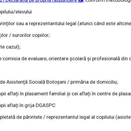
 2) Declarația pe propria răspundere
📥
,
conform metodologie
opilului/elevului
rinților sau a reprezentantului legal (atunci când este altcinev
lor / surorilor copiilor;
te cazul);
 de comisia de evaluare, orientare școlară și profesională di
 de Asistență Socială Botoșani / primăria de domiciliu;
ii aflați în plasament familial și cei aflați în centre de pla
pii aflați în grija DGASPC
pletată de p
ărintele / reprezentantul legal al copilului (asist