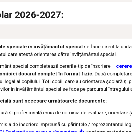
colar 2026-2027:
ale speciale în învățământul special
se face direct la unit
ul care atestă orientarea către învățământul special.
țământ special completează cererile-tip de înscriere –
cerere
comisiei dosarul complet în format fizic
. După completare,
 legal al copilului. Toți copiii care au orientarea școlară și
evilor în învățământul special se face pe parcursul întregului 
pecială sunt necesare următoarele documente:
olară și profesională emis de comisia de evaluare, orientare 
sia de înscriere împreună cu părintele / reprezentantul legal