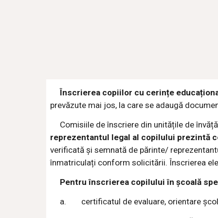
Înscrierea copiilor cu cerințe educațion
prevăzute mai jos, la care se adaugă document
Comisiile de înscriere din unitățile de învă
reprezentantul legal al copilului prezintă 
verificată și semnată de părinte/ reprezentantul
înmatriculați conform solicitării. Înscrierea el
Pentru înscrierea copilului în școală s
a.
certificatul de evaluare, orientare șc