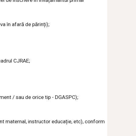
i de înscriere în învățământul primar
a în afară de părinți);
n cadrul CJRAE
;
sament / sau de orice tip - DGASPC);
ent maternal, instructor educație, etc),
conform