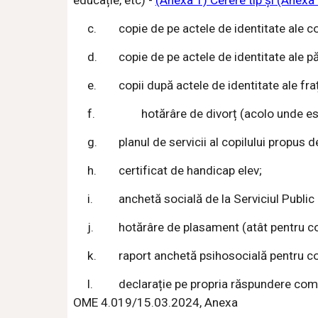
educație, etc) -
(Anexa 1) Cerere tip și (Anexa
c.
copie de pe actele de identitate ale c
d.
copie de pe actele de identitate ale pă
e.
copii după actele de identitate ale frați
f.
hotărâre de divorț (acolo unde es
g.
planul de servicii al copilului propus
h.
certificat de handicap elev
;
i.
anchetă socială de la Serviciul Public
j.
hotărâre de plasament (atât pentru cop
k.
raport anchetă psihosocială pentru co
l.
declarație pe propria răspundere com
OME 4.019/15.03.2024, Anexa