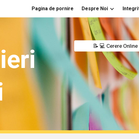
Pagina de pornire
Despre Noi
Integri
ip to main content
Skip to navigat
📝 💻 Cerere Online
ieri
i