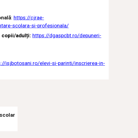
onală
:
https://cjrae-
tare-scolara-si-profesionala/
opii/adulți:
https://dgaspcbt.ro/depuneri-
://isjbotosani.ro/elevi-si-parinti/inscrierea-in-
scolar