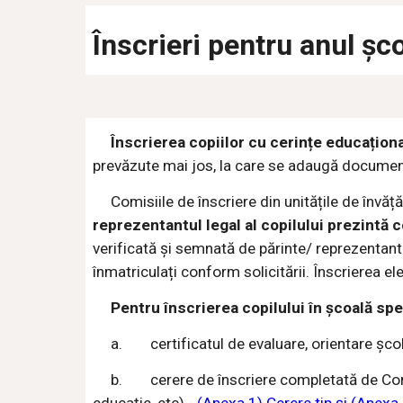
Înscrieri pentru anul ș
Înscrierea copiilor cu cerințe educațion
prevăzute mai jos, la care se adaugă document
Comisiile de înscriere din unitățile de învă
reprezentantul legal al copilului prezintă 
verificată și semnată de părinte/ reprezentantul
înmatriculați conform solicitării. Înscrierea el
Pentru înscrierea copilului în școală s
a.
certificatul de evaluare, orientare șc
b.
cerere de înscriere completată de Comi