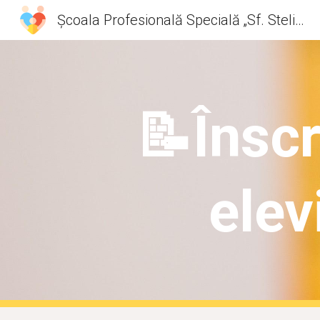
Școala Profesională Specială „Sf. Stelian” Botoșani
Sk
📝Înscr
elev