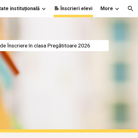
tate instituțională
📝 Înscrieri elevi
More
ion
 de Înscriere în clasa Pregătitoare 2026