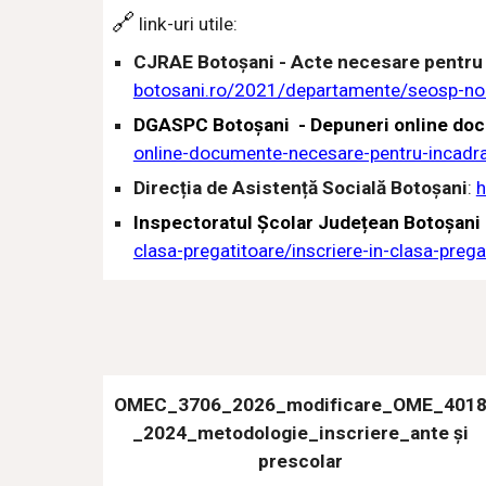
🔗
link-uri utile:
CJRAE Botoșani - Acte necesare pentru el
botosani.ro/2021/departamente/seosp-nouta
DGASPC Botoșani - Depuneri online docu
online-documente-necesare-pentru-incadrar
Direcția de Asistență Socială Botoșani
:
h
Inspectoratul Școlar Județean Botoșa
clasa-pregatitoare/inscriere-in-clasa-pre
OMEC_3706_2026_modificare_OME_401
_2024_metodologie_inscriere_ante și
prescolar