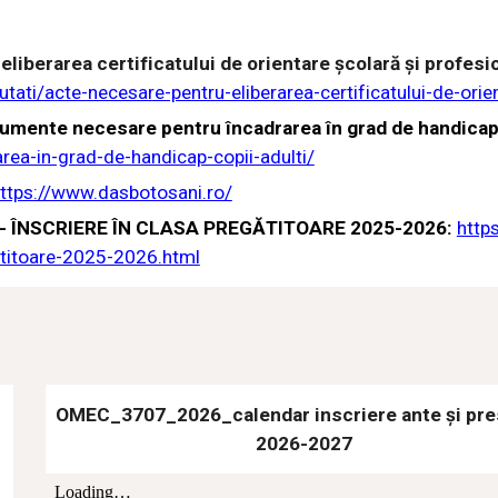
iberarea certificatului de orientare școlară și profesi
ti/acte-necesare-pentru-eliberarea-certificatului-de-orien
mente necesare pentru încadrarea în grad de handicap c
ea-in-grad-de-handicap-copii-adulti/
ttps://www.dasbotosani.ro/
ni - ÎNSCRIERE ÎN CLASA PREGĂTITOARE 2025-2026:
https
gatitoare-2025-2026.html
8
OMEC_3707_2026_calendar inscriere ante și pre
2026-2027