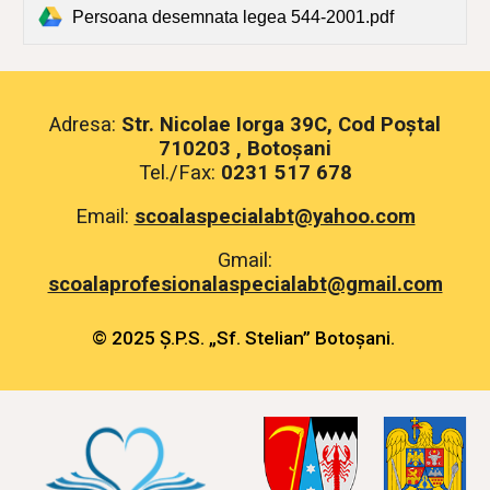
Persoana desemnata legea 544-2001.pdf
Adresa:
Str. Nicolae Iorga 39C, Cod Poștal
710203 , Botoșani
Tel./Fax:
0231 517 678
Email:
scoalaspecialabt@yahoo.com
Gmail:
scoalaprofesionalaspecialabt@gmail.com
© 2025 Ș.P.S. „Sf. Stelian” Botoșani.